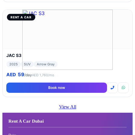
RENT A CAR
JAC S3
2025
SUV
Arrow Gray
59
AED
/day
AED 1,760/mo
Book now
View All
Rent A Car Dubai