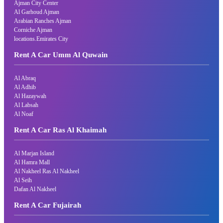
Ajman City Center
Al Garhoud Ajman
Arabian Ranches Ajman
Corniche Ajman
locations.Emirates City
Rent A Car Umm Al Quwain
Al Abraq
Al Adhib
Al Hazaywah
Al Labsah
Al Noaf
Rent A Car Ras Al Khaimah
Al Marjan Island
Al Hamra Mall
Al Nakheel Ras Al Nakheel
Al Seih
Dafan Al Nakheel
Rent A Car Fujairah