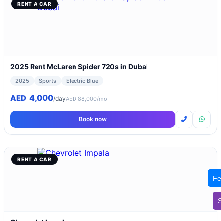
RENT A CAR
2025 Rent McLaren Spider 720s in Dubai
2025
Sports
Electric Blue
4,000
AED
/day
AED 88,000/mo
Book now
RENT A CAR
Fe
S