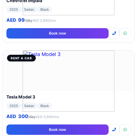
Chevrolet Impala
2025
Sedan
Black
99
AED
/day
AED 2,900/mo
Book now
RENT A CAR
Tesla Model 3
2025
Sedan
Black
300
AED
/day
AED 5,999/mo
Book now