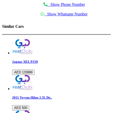
Show Phone Number
Show Whatsapp Number
Similar Cars
Jaguar XEL P250
AED 133999
2011 Toyota Hilux 2.5L Do..
AED 500