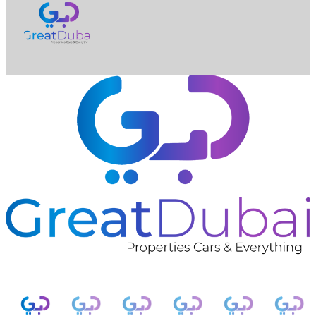
❮
❯
Nissan X-Trail-pic_1