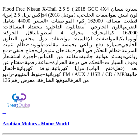
Flood Free Nissan X-Trail 2.5 S ( 2018 GCC 4X4 سيارة نيسان
إكس تريل 2.5 إس4x4 (موديل 2018) لون ابيض بمواصفات الخليجي،
قطعت مسافة 162000 كم• المواصفات •السعر 44000 شامل
الضريبهاللون الخارجي: أبيضاللون الداخلي: بيجعداد المسافات:
162000 كمالمحرك: محرك 4 أسطواناتناقل الحركة:
أوتوماتيكيالمواصفات الإقليمية: مواصفات دول مجلس التعاون
الخليجي»سيارة دفع رباعي بخمسة مقاعد»بلوتوث»نظام تثبيت
السرعة»نظام التحكم في الجر»مفتاحان متوفران»جناح خلفي»دفع
رباعي»وسائد هوائية جانبية»مقاعد من القماش»أجهزة استشعار
وقوف السيارات»التحكم في درجة الحرارة»ساعة رقمية»مفتاح عن
بعد (قفل/فتح الباب)»مرايا كهربائية»نوافذ كهربائية»أقفال
كهربائية»جنوط ألمنيوم»راديو FM / AUX / USB / CD / MP3خالية
من الغرقالموقع: الشارقة، معرض رقم 136
Arabian Motors - Motor World