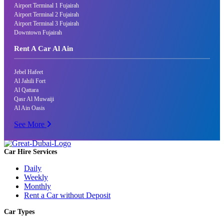
Airport Terminal 1 Fujairah
Airport Terminal 2 Fujairah
Airport Terminal 3 Fujairah
Downtown Fujairah
Rent A Car Al Ain
Jebel Hafeet
Al Jahili Fort
Al Qattara
Qasr Al Muwaiji
Al Ain Oasis
See More
Car Hire Services
Daily
Weekly
Monthly
Rent a Car without Deposit
Car Types