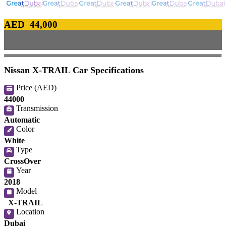
AED 44,000
Nissan X-TRAIL Car Specifications
Price (AED)
44000
Transmission
Automatic
Color
White
Type
CrossOver
Year
2018
Model
X-TRAIL
Location
Dubai